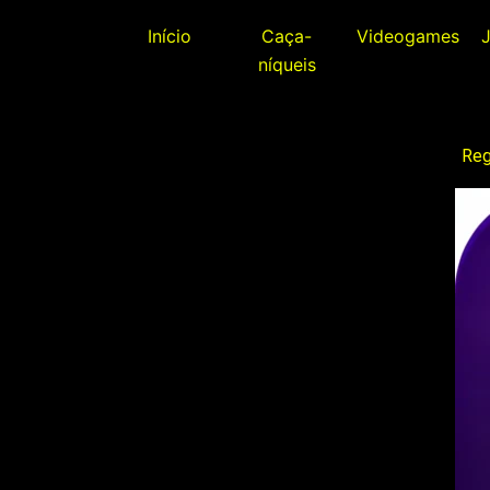
Pular
Início
Caça-
Videogames
para
níqueis
o
conteúdo
Reg