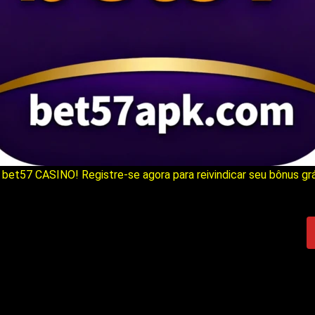
bet57 CASINO! Registre-se agora para reivindicar seu bônus gr