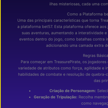
ilhas misteriosas, cada uma co
Como a Plataforma be
Uma das principais características que torna Tre
a plataforma bet57. Esta plataforma oferece aos
suas aventuras, aumentando a interatividade 
eventos dentro do jogo, como batalhas contra i
adicionando uma camada extra de
Regras Básica
Para começar em TreasurePirate, os jogadores 
variedade de atributos como força, agilidade e in
habilidades de combate e resolução de quebra-
das pri
Criação de Personagem:
Seleci
Geração de Tripulação:
Recolha membros
como navegaçã