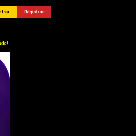
ntrar
Registrar
ado!