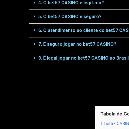
4. O bet57 CASINO é legítimo?
5. O bet57 CASINO é seguro?
6. O atendimento ao cliente do bet57 CAS
7. É seguro jogar no bet57 CASINO?
8. É legal jogar no bet57 CASINO no Brasi
Tabela de C
1
bet57 CASI