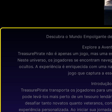
Descubra o Mundo Empolgante de
Explore a Avent
TreasurePirate não é apenas um jogo, mas uma e
Neste universo, os jogadores se encontram nav
ocultos. A experiência é enriquecida com uma na
jogo que captura a essê
Introdução
TreasurePirate transporta os jogadores para um
pode levá-los mais perto de um tesouro lendár
desafiar tanto novatos quanto veteranos, com
experiência personalizada. Ao iniciar sua jorna