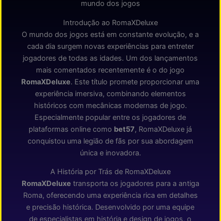
mundo dos jogos
Introdução ao RomaXDeluxe
O mundo dos jogos está em constante evolução, e a
cada dia surgem novas experiências para entreter
jogadores de todas as idades. Um dos lançamentos
mais comentados recentemente é o do jogo
RomaXDeluxe
. Este título promete proporcionar uma
experiência imersiva, combinando elementos
históricos com mecânicas modernas de jogo.
Especialmente popular entre os jogadores de
plataformas online como
bet57
, RomaXDeluxe já
conquistou uma legião de fãs por sua abordagem
única e inovadora.
A História por Trás de RomaXDeluxe
RomaXDeluxe
transporta os jogadores para a antiga
Roma, oferecendo uma experiência rica em detalhes
e precisão histórica. Desenvolvido por uma equipe
de especialistas em história e design de jogos, o