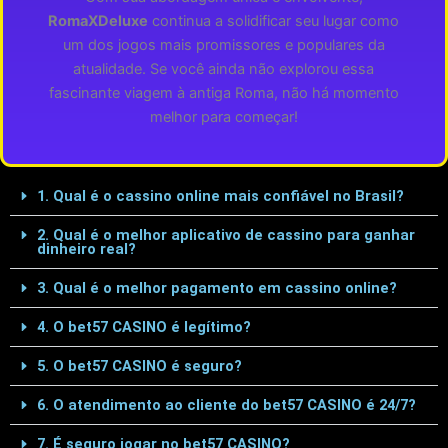
RomaXDeluxe
continua a solidificar seu lugar como
um dos jogos mais promissores e populares da
atualidade. Se você ainda não explorou essa
fascinante viagem à antiga Roma, não há momento
melhor para começar!
1. Qual é o cassino online mais confiável no Brasil?
2. Qual é o melhor aplicativo de cassino para ganhar
dinheiro real?
3. Qual é o melhor pagamento em cassino online?
4. O bet57 CASINO é legítimo?
5. O bet57 CASINO é seguro?
6. O atendimento ao cliente do bet57 CASINO é 24/7?
7. É seguro jogar no bet57 CASINO?