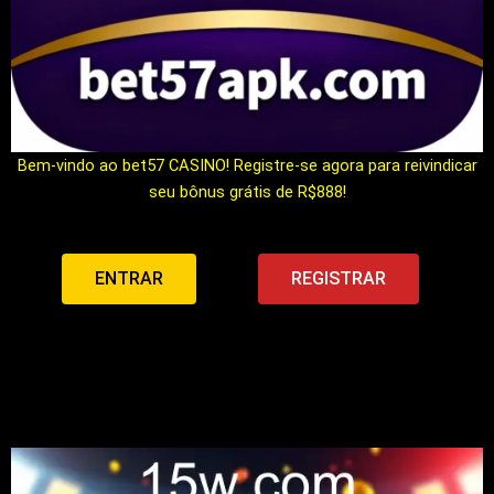
Bem-vindo ao bet57 CASINO! Registre-se agora para reivindicar
seu bônus grátis de R$888!
ENTRAR
REGISTRAR