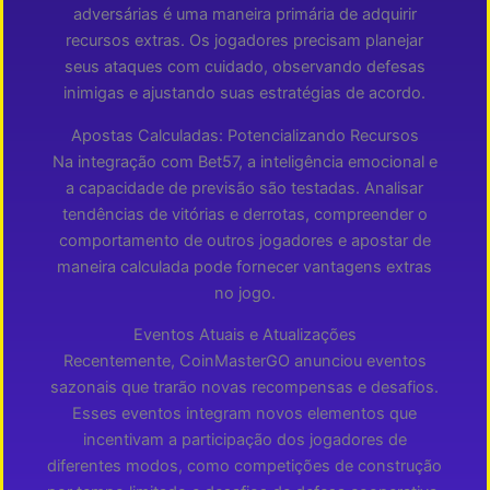
adversárias é uma maneira primária de adquirir
recursos extras. Os jogadores precisam planejar
seus ataques com cuidado, observando defesas
inimigas e ajustando suas estratégias de acordo.
Apostas Calculadas: Potencializando Recursos
Na integração com Bet57, a inteligência emocional e
a capacidade de previsão são testadas. Analisar
tendências de vitórias e derrotas, compreender o
comportamento de outros jogadores e apostar de
maneira calculada pode fornecer vantagens extras
no jogo.
Eventos Atuais e Atualizações
Recentemente, CoinMasterGO anunciou eventos
sazonais que trarão novas recompensas e desafios.
Esses eventos integram novos elementos que
incentivam a participação dos jogadores de
diferentes modos, como competições de construção