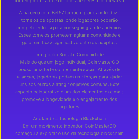
por tempo limitado e desafios de defesa cooperativa.
A parceria com Bet57 também planeja introduzir
torneios de apostas, onde jogadores poderão
competir entre si para conseguir grandes prêmios.
Esses torneios prometem agitar a comunidade e
gerar um buzz significativo entre os adeptos.
Integração Social e Comunidade
Mais do que um jogo individual, CoinMasterGO
possui uma forte componente social. Através de
alianças, jogadores podem unir forças para ajudar
uns aos outros a atingir objetivos comuns. Este
aspecto colaborativo é um dos elementos que mais
promove a longevidade e o engajamento dos
jogadores.
Adotando a Tecnologia Blockchain
Em um movimento inovador, CoinMasterGO
começou a explorar o uso da tecnologia blockchain