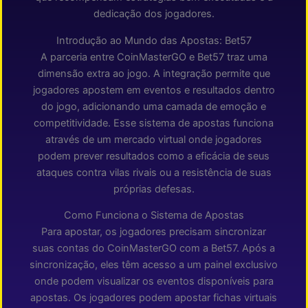
dedicação dos jogadores.
Introdução ao Mundo das Apostas: Bet57
A parceria entre CoinMasterGO e Bet57 traz uma
dimensão extra ao jogo. A integração permite que
jogadores apostem em eventos e resultados dentro
do jogo, adicionando uma camada de emoção e
competitividade. Esse sistema de apostas funciona
através de um mercado virtual onde jogadores
podem prever resultados como a eficácia de seus
ataques contra vilas rivais ou a resistência de suas
próprias defesas.
Como Funciona o Sistema de Apostas
Para apostar, os jogadores precisam sincronizar
suas contas do CoinMasterGO com a Bet57. Após a
sincronização, eles têm acesso a um painel exclusivo
onde podem visualizar os eventos disponíveis para
apostas. Os jogadores podem apostar fichas virtuais