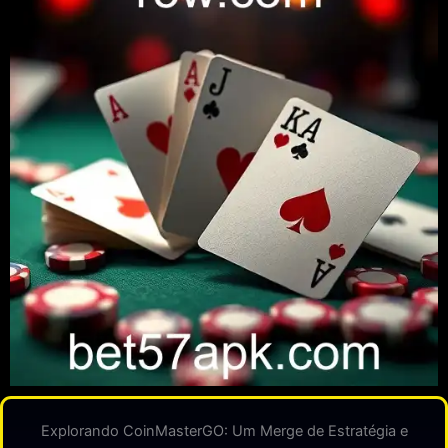
Explorando CoinMasterGO: Um Merge de Estratégia e