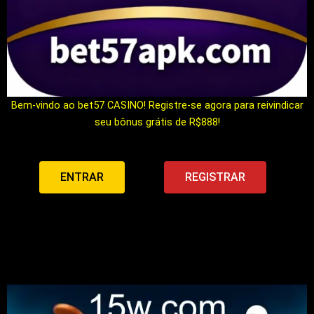
Bem-vindo ao bet57 CASINO! Registre-se agora para reivindicar
seu bônus grátis de R$888!
ENTRAR
REGISTRAR