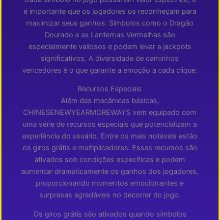
é importante que os jogadores os reconheçam para
maximizar seus ganhos. Símbolos como o Dragão
Dourado e as Lanternas Vermelhas são
especialmente valiosos e podem levar a jackpots
significativos. A diversidade de caminhos
vencedores é o que garante a emoção a cada clique.
Recursos Especiais
Além das mecânicas básicas,
CHINESENEWYEARMOREWAYS vem equipado com
uma série de recursos especiais que potencializam a
experiência do usuário. Entre os mais notáveis estão
os giros grátis e multiplicadores. Esses recursos são
ativados sob condições específicas e podem
aumentar dramaticamente os ganhos dos jogadores,
proporcionando momentos emocionantes e
surpresas agradáveis no decorrer do jogo.
Os giros grátis são ativados quando símbolos