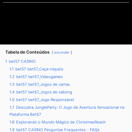
Tabela de Conteúdos
esconder
1
bet57 CASINO
1.1
bet57 bet57_Caça-níqueis
1.2
bet57 bet57_Videogames
1.3
bet57 bet57_Jogos de cartas
1.4
bet57 bet57_Jogos de sabong
1.5
bet57 bet57_Jogo Responsável
1.7
Descubra JungleParty: O Jogo de Aventura Sensacional na
Plataforma Bet57
1.8
Explorando o Mundo Mágico de ChristmasReach
1.9
bet57 CASINO Perguntas Frequentes - FAQs