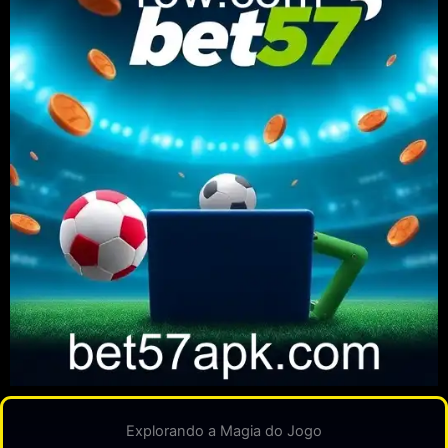
Explorando a Magia do Jogo