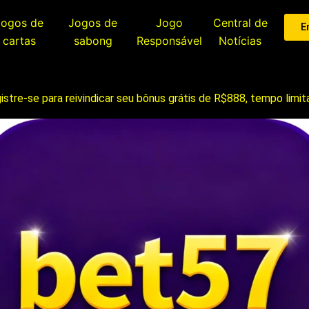
Jogos de
Jogos de
Jogo
Central de
E
cartas
sabong
Responsável
Notícias
istre-se para reivindicar seu bônus grátis de R$888, tempo limit