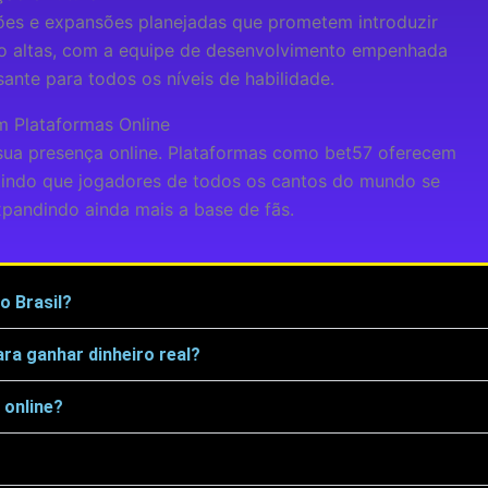
ações e expansões planejadas que prometem introduzir
ão altas, com a equipe de desenvolvimento empenhada
ante para todos os níveis de habilidade.
m Plataformas Online
ua presença online. Plataformas como bet57 oferecem
mitindo que jogadores de todos os cantos do mundo se
pandindo ainda mais a base de fãs.
no Brasil?
ara ganhar dinheiro real?
 online?