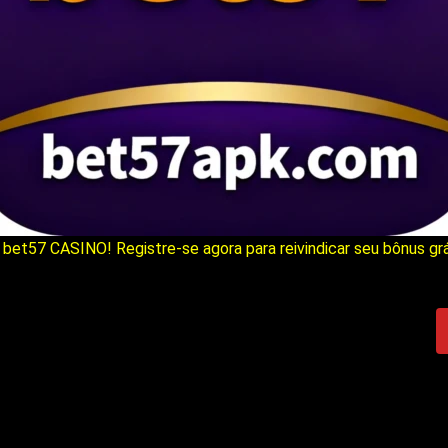
bet57 CASINO! Registre-se agora para reivindicar seu bônus gr