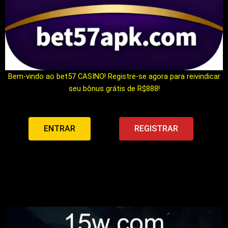
Bem-vindo ao bet57 CASINO! Registre-se agora para reivindicar
seu bônus grátis de R$888!
ENTRAR
REGISTRAR