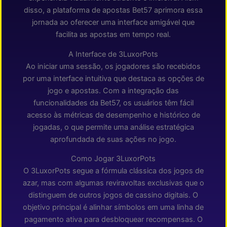
disso, a plataforma de apostas Bet57 aprimora essa
jornada ao oferecer uma interface amigável que
facilita as apostas em tempo real.
A Interface de 3LuxorPots
Ao iniciar uma sessão, os jogadores são recebidos
por uma interface intuitiva que destaca as opções de
jogo e apostas. Com a integração das
funcionalidades da Bet57, os usuários têm fácil
acesso às métricas de desempenho e histórico de
jogadas, o que permite uma análise estratégica
aprofundada de suas ações no jogo.
Como Jogar 3LuxorPots
O 3LuxorPots segue a fórmula clássica dos jogos de
azar, mas com algumas reviravoltas exclusivas que o
distinguem de outros jogos de cassino digitais. O
objetivo principal é alinhar símbolos em uma linha de
pagamento ativa para desbloquear recompensas. O