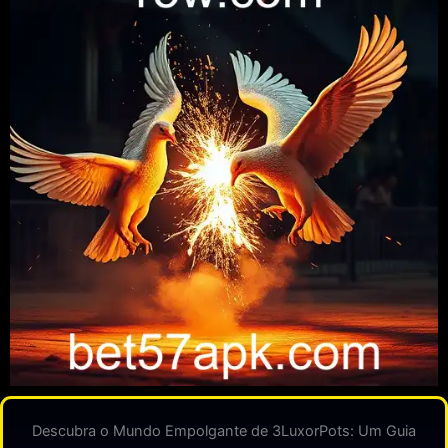
Descubra o Mundo Empolgante de 3LuxorPots: Um Guia